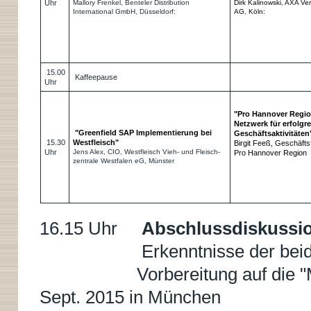
Uhr
Mallory Frenkel, Benteler Distribution
Dirk Kalinowski, AXA Ve
International GmbH, Düsseldorf:
AG, Köln:
15.00
Kaffeepause
Uhr
"Pro Hannover Region
Netzwerk für erfolgr
"Greenfield SAP Implementierung bei
Geschäftsaktivitäten
15.30
Westfleisch"
Birgit Feeß, Geschäftsf
Uhr
Jens Alex, CIO, Westfleisch Vieh- und Fleisch-
Pro Hannover Region
zentrale Westfalen eG, Münster
16.15 Uhr
Abschlussdiskussi
Erkenntnisse der beiden V
Vorbereitung auf die "Münc
Sept. 2015 in München