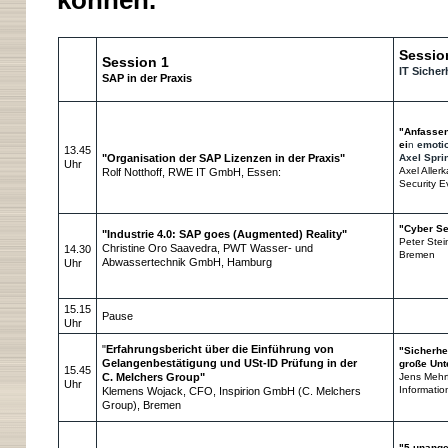
können.
Sessio
Session 1
IT Sicher
SAP in der Praxis
"Anfassen
ei
n
emotio
13.45
"Organisation der SAP Lizenzen in der Praxis"
Axel Spri
Uhr
Axel Aller
Rolf Notthoff, RWE IT GmbH, Essen:
Security E
"Cyber Se
"Industrie 4.0: SAP goes (Augmented) Reality"
Peter Stei
Christine Oro Saavedra, PWT Wasser- und
14.30
Bremen
Abwassertechnik GmbH, Hamburg
Uhr
15.15
Pause
Uhr
"
Erfahrungsbericht über die Einführung von
"Sicherhei
Gelangenbestätigung und USt-ID Prüfung in der
große Un
15.45
C. Melchers Group
"
Jens Mehrf
Uhr
Informatio
Klemens Wojack, CFO, Inspirion GmbH (C. Melchers
Group), Bremen
"5 unange