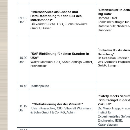
"Datenschutz in Zeit
"
Microservices als Chance und
Big Data"
Herausforderung für den CIO des
09.15
Barbara Thiel,
Mittelstandes"
Uhr
Landesbeauftragte für
Alexander Fuchs, CIO, Fuchs Gewürze
Datenschutz Niedersa
GmbH, Dissen
Hannover
"
Schatten IT - die dunk
"
SAP Einführung für einen Standort in
Bedrohung"
10.00
USA"
Dr. Sebastian Broecker,
Uhr
Walter Mantsch, CIO, KSM Castings GmbH,
DFS Deutsche Flugsich
GmbH, Langen:
Hildesheim:
10.45
Kaffeepause
"Safety meets Securit
Schutzengel in der d
"Globalisierung der der Vitakraft"
Zukunft"
11.15
Ulrich Knieschke, CIO, Vitakraft Wührmann
Dr. Mario Trapp, Fraun
Uhr
& Sohn GmbH & Co. KG, Achim
Institut für
Experimentelles Softw
Engineering IESE,
Kaiserslautern