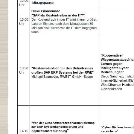
12.00
Mittagspause
Uhr
Diskussionsrunde
"SAP als Kostentreiber in der IT?"
13.00
Der Kostendruck in der IT wird immer größer.
Uhr
Lassen Sie uns nach dem Mitttagessen 30
Minuten diskutieren wie die IT dem begegnen
kann.
"Kooperativer
Wissensaustausch u
Lernen gegen
intelligente Cyber
13.30
"Kostenreduktion für den Betrieb eines
Bedrohungen"
Uhr
großen SAP ERP Systems bei der RWE"
Diego Sanchez, Institut
Michael Baumeyer, RWE IT GmbH, Essen:
Internet-Sicherheit if(is
Westfälischen Hochsch
Gelsenkirchen
"Von der Geschäftsprozessharmonisierung
zur SAP Systemkonsolidierung und
"
Cyber Risiken bewert
"
14.15
Applikationsreduzierung
versichern"